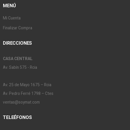
MENÚ
Mi Cuenta
Finalizar Compra
DIRECCIONES
CASA CENTRAL
Av. Sabín 575 - Rcia
Av. 25 de Mayo 1675 – Rcia
Av. Pedro Ferré 1798 – Ctes
ventas@soymat.com
TELEÉFONOS