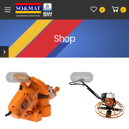
0
0
Shop
10% Desc
10% Desc