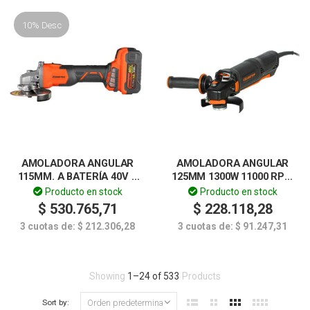
10% Desc
AMOLADORA ANGULAR
AMOLADORA ANGULAR
115MM. A BATERÍA 40V –
125MM 1300W 11000 RPM
DOWEN PAGIO EXTREME
BLACK SERIES LUSQTOFF
Producto en stock
Producto en stock
$
530.765,71
$
228.118,28
3 cuotas de:
$
212.306,28
3 cuotas de:
$
91.247,31
Showing
1
–
24
of
533
Products
Sort by: