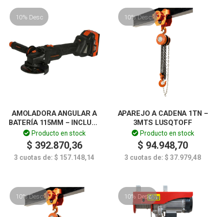
10% Desc
10% Desc
AMOLADORA ANGULAR A
APAREJO A CADENA 1TN –
BATERÍA 115MM – INCLUYE
3MTS LUSQTOFF
BATERÍA Y CARGADOR –
Producto en stock
Producto en stock
LUSQTOFF
$
392.870,36
$
94.948,70
3 cuotas de:
$
157.148,14
3 cuotas de:
$
37.979,48
10% Desc
10% Desc