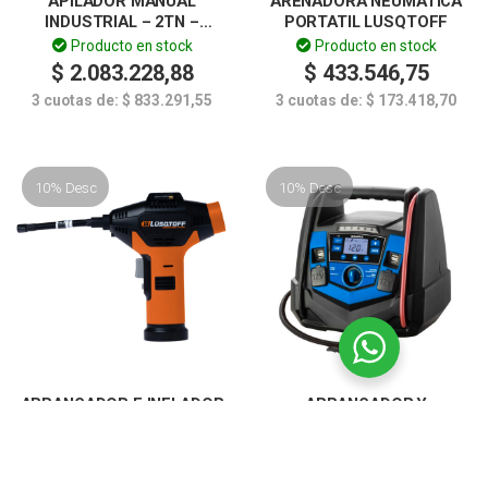
APILADOR MANUAL
ARENADORA NEUMÁTICA
INDUSTRIAL – 2TN –
PORTATIL LUSQTOFF
LUSQTOFF
Producto en stock
Producto en stock
$
2.083.228,88
$
433.546,75
3 cuotas de:
$
833.291,55
3 cuotas de:
$
173.418,70
10% Desc
10% Desc
ARRANCADOR E INFLADOR
ARRANCADOR Y
– 12/19V – LUSQTOFF
COMPRESOR DE AIRE –
INVERTER 3EN1 – 12V 22A –
Producto en stock
Producto en stock
GAMMA
$
223.386,80
$
610.805,58