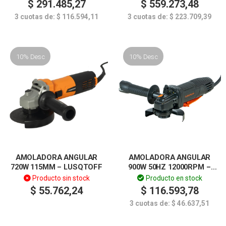
$
291.485,27
$
559.273,48
3 cuotas de:
$
116.594,11
3 cuotas de:
$
223.709,39
10% Desc
10% Desc
AMOLADORA ANGULAR
AMOLADORA ANGULAR
720W 115MM – LUSQTOFF
900W 50HZ 12000RPM –
LUSQTOFF
Producto sin stock
Producto en stock
$
55.762,24
$
116.593,78
3 cuotas de:
$
46.637,51