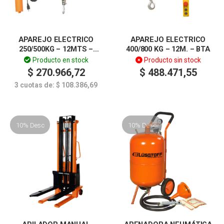
APAREJO ELECTRICO
APAREJO ELECTRICO
250/500KG – 12MTS –
400/800 KG – 12M. – BTA
LUSQTOFF
Producto en stock
Producto sin stock
$
270.966,72
$
488.471,55
3 cuotas de:
$
108.386,69
10% Desc
10% Desc