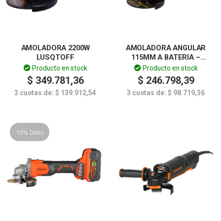
AMOLADORA 2200W
AMOLADORA ANGULAR
LUSQTOFF
115MM A BATERIA –
DOWEN PAGIO
Producto en stock
Producto en stock
$
349.781,36
$
246.798,39
3 cuotas de:
$
139.912,54
3 cuotas de:
$
98.719,36
10% Desc