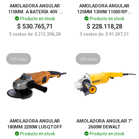
AMOLADORA ANGULAR
AMOLADORA ANGULAR
115MM. A BATERÍA 40V –
125MM 1300W 11000 RPM
DOWEN PAGIO EXTREME
BLACK SERIES LUSQTOFF
Producto en stock
Producto en stock
$
530.765,71
$
228.118,28
3 cuotas de:
$
212.306,28
3 cuotas de:
$
91.247,31
10% Desc
10% Desc
AMOLADORA ANGULAR
AMOLADORA ANGULAR 7″
180MM 2200W LUSQTOFF
2600W DEWALT
Producto en stock
Producto en stock