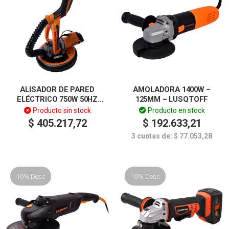
ALISADOR DE PARED
AMOLADORA 1400W –
ELÉCTRICO 750W 50HZ
125MM – LUSQTOFF
LUSQTOFF
Producto sin stock
Producto en stock
$
405.217,72
$
192.633,21
3 cuotas de:
$
77.053,28
10% Desc
10% Desc