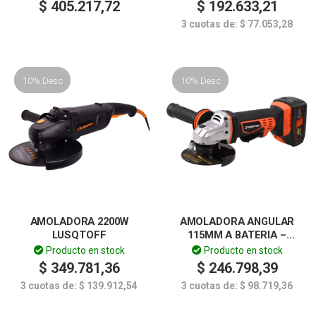
$
405.217,72
$
192.633,21
3 cuotas de:
$
77.053,28
10% Desc
10% Desc
AMOLADORA 2200W
AMOLADORA ANGULAR
LUSQTOFF
115MM A BATERIA –
DOWEN PAGIO
Producto en stock
Producto en stock
$
349.781,36
$
246.798,39
3 cuotas de:
$
139.912,54
3 cuotas de:
$
98.719,36