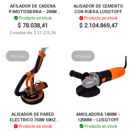
AFILADOR DE CADENA
ALISADOR DE CEMENTO
P/MOTOSIERRA – 200W
CON RUEDA LUSQTOFF
LUSQTOFF
Producto en stock
Producto sin stock
$
78.038,41
$
2.104.869,47
3 cuotas de:
$
31.215,36
10% Desc
10% Desc
ALISADOR DE PARED
AMOLADORA 1400W –
ELÉCTRICO 750W 50HZ
125MM – LUSQTOFF
LUSQTOFF
Producto sin stock
Producto en stock