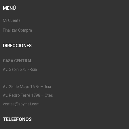
MENÚ
Mi Cuenta
Finalizar Compra
DIRECCIONES
CASA CENTRAL
Av. Sabín 575 - Rcia
Av. 25 de Mayo 1675 – Rcia
Av. Pedro Ferré 1798 – Ctes
ventas@soymat.com
TELEÉFONOS