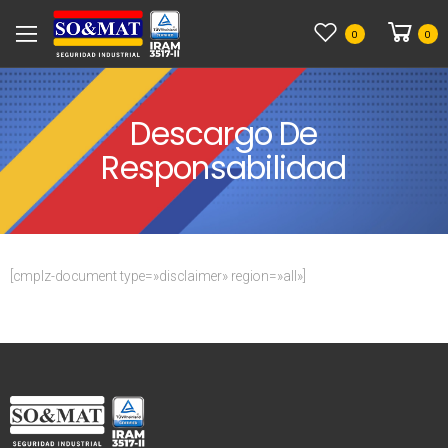
0
0
Descargo De
Responsabilidad
[cmplz-document type=»disclaimer» region=»all»]