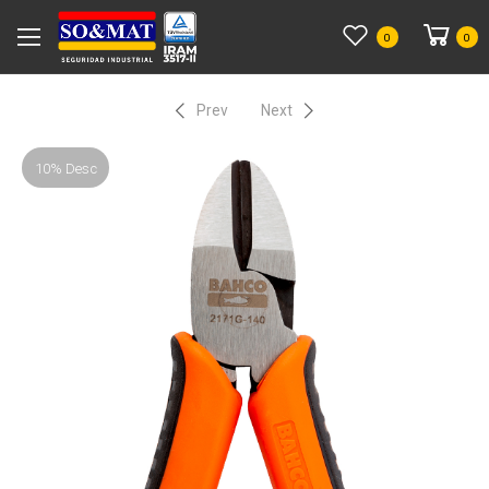
0
0
Prev
Next
10% Desc