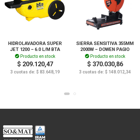
HIDROLAVADORA SUPER
SIERRA SENSITIVA 355MM
JET 1200 – 6.0 L/M BTA
2000W – DOWEN PAGIO
Producto en stock
Producto en stock
$
209.120,47
$
370.030,86
3 cuotas de:
$
83.648,19
3 cuotas de:
$
148.012,34