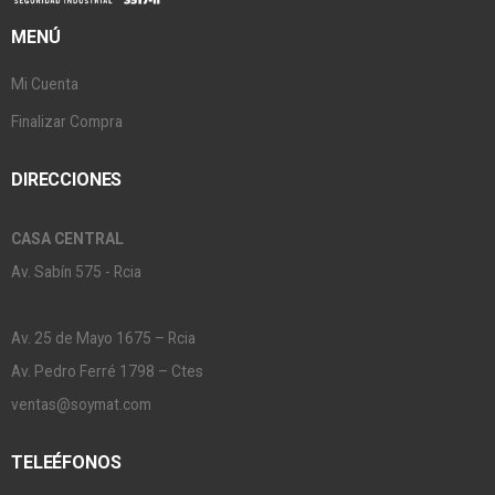
MENÚ
Mi Cuenta
Finalizar Compra
DIRECCIONES
CASA CENTRAL
Av. Sabín 575 - Rcia
Av. 25 de Mayo 1675 – Rcia
Av. Pedro Ferré 1798 – Ctes
ventas@soymat.com
TELEÉFONOS