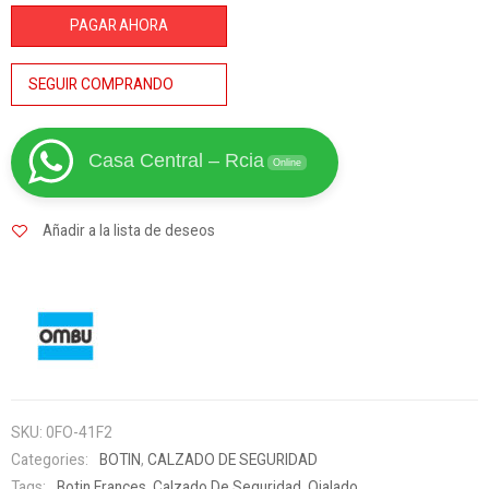
Frances
PAGAR AHORA
Ojalado
Ombu -
SEGUIR COMPRANDO
punt/acero
cantidad
Casa Central – Rcia
Online
Añadir a la lista de deseos
SKU:
0FO-41F2
Categories:
BOTIN
,
CALZADO DE SEGURIDAD
Tags:
Botin Frances
,
Calzado De Seguridad
,
Ojalado