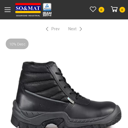
0
0
Prev
Next
10% Desc