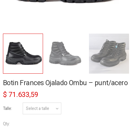
Botin Frances Ojalado Ombu – punt/acero
$
71.633,59
Talle
Qty:
Botin