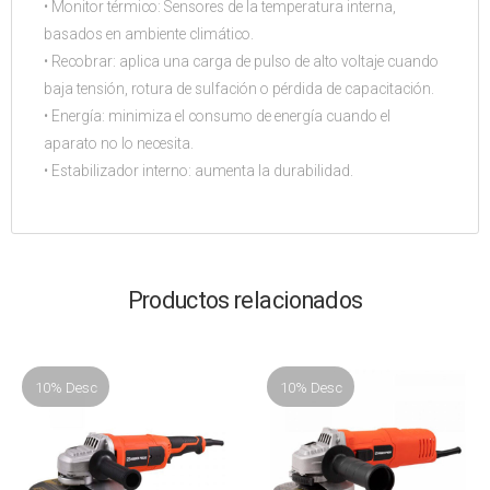
• Monitor térmico: Sensores de la temperatura interna,
basados en ambiente climático.
• Recobrar: aplica una carga de pulso de alto voltaje cuando
baja tensión, rotura de sulfación o pérdida de capacitación.
• Energía: minimiza el consumo de energía cuando el
aparato no lo necesita.
• Estabilizador interno: aumenta la durabilidad.
Productos relacionados
10% Desc
10% Desc