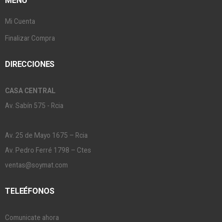
MENÚ
Mi Cuenta
Finalizar Compra
DIRECCIONES
CASA CENTRAL
Av. Sabín 575 - Rcia
Av. 25 de Mayo 1675 – Rcia
Av. Pedro Ferré 1798 – Ctes
ventas@soymat.com
TELEÉFONOS
Comunicate ahora