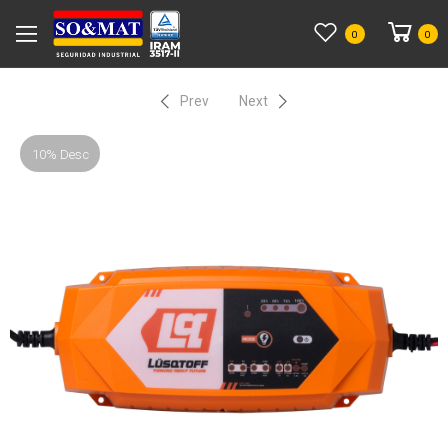
0
0
Prev
Next
10% Desc