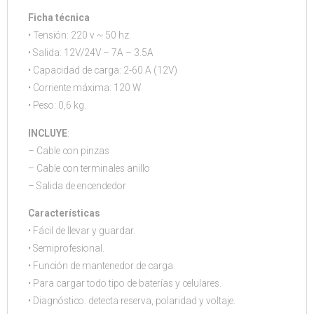
Ficha técnica
• Tensión: 220 v ~ 50 hz.
• Salida: 12V/24V – 7A – 3.5A
• Capacidad de carga: 2-60 A (12V)
• Corriente máxima: 120 W
• Peso: 0,6 kg.
INCLUYE
:
– Cable con pinzas
– Cable con terminales anillo
– Salida de encendedor
Características
• Fácil de llevar y guardar.
• Semiprofesional.
• Función de mantenedor de carga.
• Para cargar todo tipo de baterías y celulares.
• Diagnóstico: detecta reserva, polaridad y voltaje.