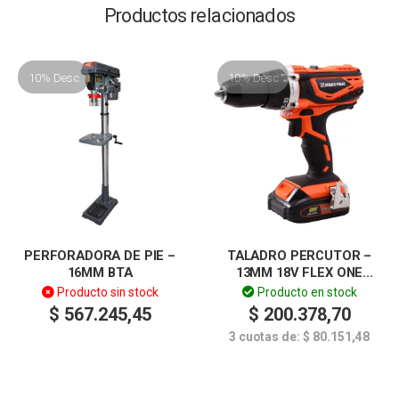
Productos relacionados
10% Desc
10% Desc
PERFORADORA DE PIE –
TALADRO PERCUTOR –
16MM BTA
13MM 18V FLEX ONE
DOWEN PAGIO
Producto sin stock
Producto en stock
$
567.245,45
$
200.378,70
3 cuotas de:
$
80.151,48