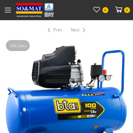
0
0
Prev
Next
10% Desc