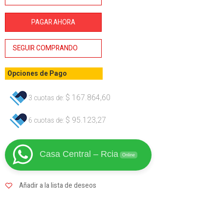
2.0HP
220V BTA
PAGAR AHORA
cantidad
SEGUIR COMPRANDO
Opciones de Pago
$
167.864,60
3 cuotas de:
$
95.123,27
6 cuotas de:
Casa Central – Rcia
Online
Añadir a la lista de deseos