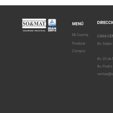
DIRECC
MENÚ
Mi Cuenta
CASA CE
Finalizar
Av. Sabín 
Compra
Av. 25 de
Av. Pedro
ventas@