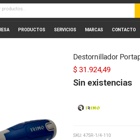
RESA
PRODUCTOS
SERVICIOS
MARCAS
CONTACTO
Destornillador Porta
10% Desc
$
31.924,49
Sin existencias
SKU:
475R-1/4-110