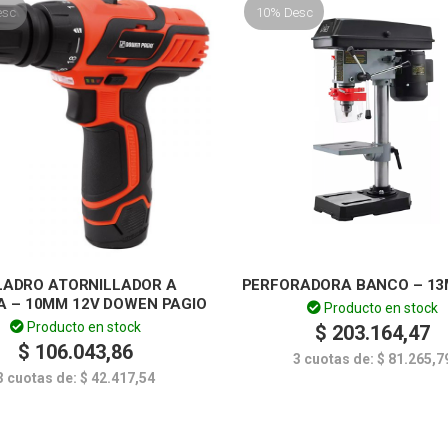
esc
10% Desc
LADRO ATORNILLADOR A
PERFORADORA BANCO – 13
A – 10MM 12V DOWEN PAGIO
Producto en stock
Producto en stock
$
203.164,47
$
106.043,86
3 cuotas de:
$
81.265,7
3 cuotas de:
$
42.417,54