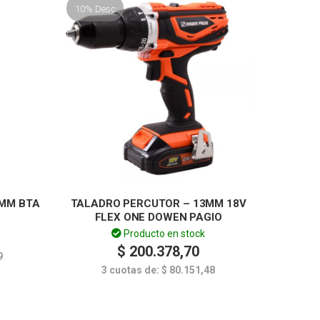
10% Desc
MM BTA
TALADRO PERCUTOR – 13MM 18V
FLEX ONE DOWEN PAGIO
Producto en stock
$
200.378,70
9
3 cuotas de:
$
80.151,48