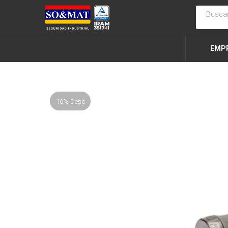
EMP
10% Desc