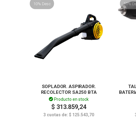
10% Desc
10% D
SOPLADOR. ASPIRADOR.
TA
RECOLECTOR SA250 BTA
BATERI
Producto en stock
$
313.859,24
3 cuotas de:
$
125.543,70