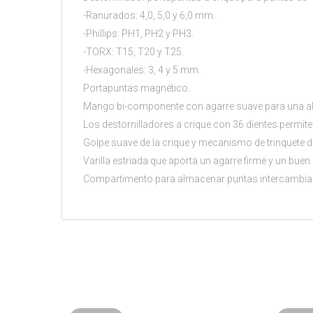
-Ranurados: 4,0, 5,0 y 6,0 mm.
-Phillips: PH1, PH2 y PH3.
-TORX: T15, T20 y T25.
-Hexagonales: 3, 4 y 5 mm.
Portapuntas magnético.
Mango bi-componente con agarre suave para una alta
Los destornilladores a crique con 36 dientes permiten 
Golpe suave de la crique y mecanismo de trinquete de t
Varilla estriada que aporta un agarre firme y un bue
Compartimento para almacenar puntas intercambiabl