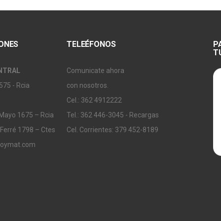
IONES
TELEÉFONOS
P
T
NTRAL
Comunicate ahora
575 - Rcia
con nosotros.
Cel.: 362 4912222
 Mayo 1675 – Rcia
Tel.: 362 446-3045 - Recargas
 Ferré 1798 – Ctes
Cel. Corrientes: 379 452-8189
soymat.com