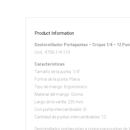
Product Information
Destornillador Portapuntas – Crique 1/4 – 12 Pun
Cod.: 475R-1/4-110
Características
Tamaño de la punta: 1/4″
Forma de la punta: Plana
Tipo de mango: Ergonómico
Material del mango: Goma
Largo de la varilla: 235 mm
Con punta intercambiable: Sí
Cantidad de puntas intercambiables: 12
Destornillador portapuntas a crique para puntas de ¼