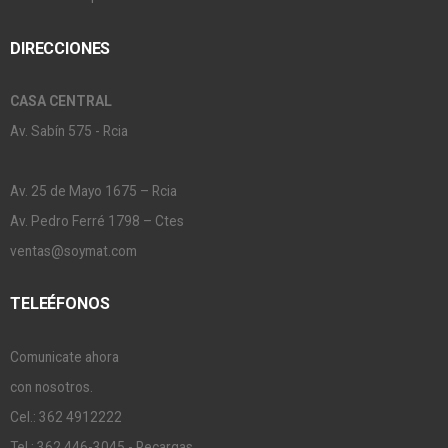
DIRECCIONES
CASA CENTRAL
Av. Sabín 575 - Rcia
Av. 25 de Mayo 1675 – Rcia
Av. Pedro Ferré 1798 – Ctes
ventas@soymat.com
TELEÉFONOS
Comunicate ahora
con nosotros.
Cel.: 362 4912222
Tel.: 362 446-3045 - Recargas