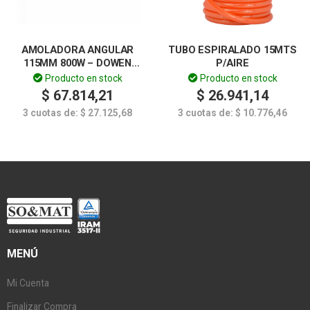
AMOLADORA ANGULAR
TUBO ESPIRALADO 15MTS
115MM 800W – DOWEN
P/AIRE
PAGIO
Producto en stock
Producto en stock
$
67.814,21
$
26.941,14
3 cuotas de:
$
27.125,68
3 cuotas de:
$
10.776,46
MENÚ
Mi Cuenta
Finalizar Compra