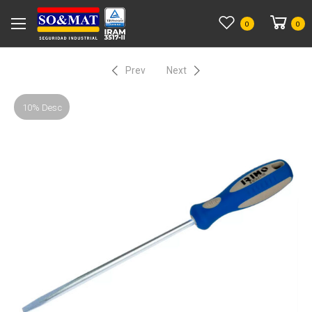
0
0
Prev
Next
10% Desc