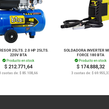
ESOR 25LTS. 2.0 HP 25LTS.
SOLDADORA INVERTER M
220V BTA
FORCE 180 BTA
Producto en stock
Producto en stock
$
212.771,64
$
174.888,32
3 cuotas de:
$
85.108,66
3 cuotas de:
$
69.955,3