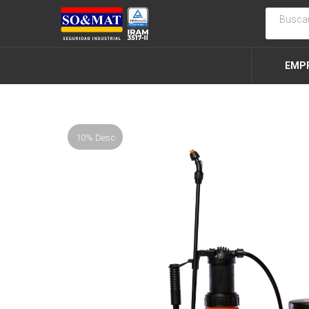
EMP
10% Desc