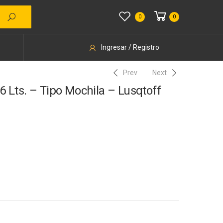
0
0
Ingresar / Registro
Prev
Next
 Lts. – Tipo Mochila – Lusqtoff
10% Desc