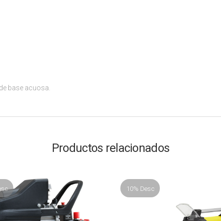
as de base acuosa.
Productos relacionados
esc
10% Desc