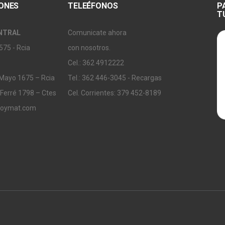
IONES
TELEÉFONOS
P
T
NTRAL
Comunicate ahora
575 - Rcia
con nosotros.
Cel.: 362 4912222
 Mayo 1675 – Rcia
Tel.: 362 446-3045 - Recargas
 Ferré 1798 – Ctes
Cel. Corrientes: 379 452-8189
soymat.com