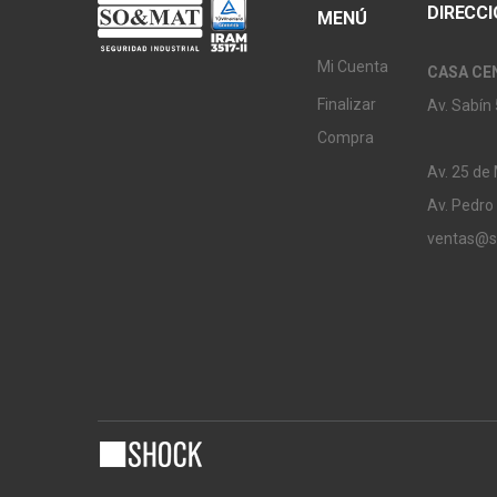
DIRECC
MENÚ
Mi Cuenta
CASA CE
Finalizar
Av. Sabín 
Compra
Av. 25 de
Av. Pedro
ventas@