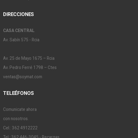
DIRECCIONES
CASA CENTRAL
Av. Sabín 575 - Rcia
Av. 25 de Mayo 1675 – Rcia
Av. Pedro Ferré 1798 – Ctes
ventas@soymat.com
TELEÉFONOS
Comunicate ahora
con nosotros.
Cel.: 362 4912222
Tel.: 362 446-3045 - Recargas