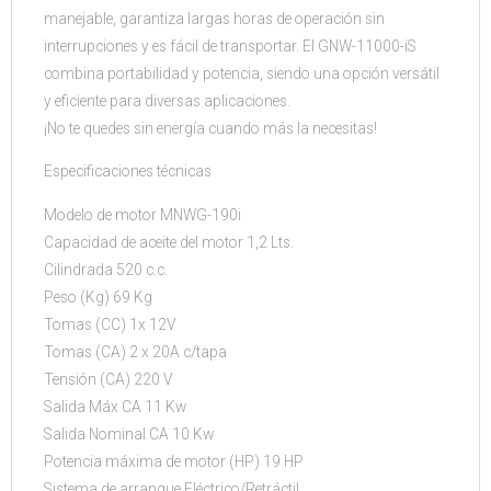
manejable, garantiza largas horas de operación sin
interrupciones y es fácil de transportar. El GNW-11000-iS
combina portabilidad y potencia, siendo una opción versátil
y eficiente para diversas aplicaciones.
¡No te quedes sin energía cuando más la necesitas!
Especificaciones técnicas
Modelo de motor MNWG-190i
Capacidad de aceite del motor 1,2 Lts.
Cilindrada 520 c.c.
Peso (Kg) 69 Kg
Tomas (CC) 1x 12V
Tomas (CA) 2 x 20A c/tapa
Tensión (CA) 220 V
Salida Máx CA 11 Kw
Salida Nominal CA 10 Kw
Potencia máxima de motor (HP) 19 HP
Sistema de arranque Eléctrico/Retráctil