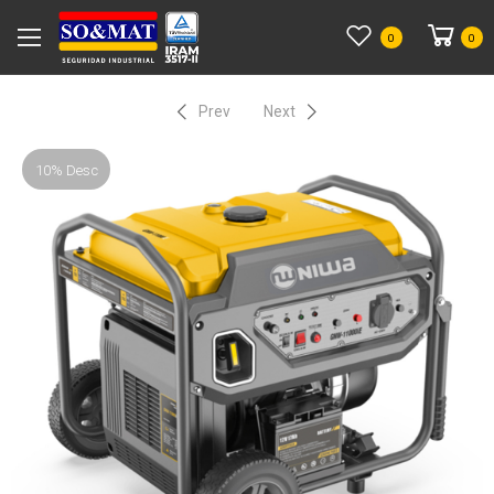
0
0
Prev
Next
10% Desc