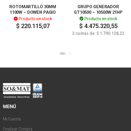
ROTOMARTILLO 30MM
GRUPO GENERADOR
1100W – DOWEN PAGIO
GT10500 – 10500W 21HP
Producto sin stock
Producto en stock
$
220.115,07
$
4.475.320,55
3 cuotas de:
$
1.790.128,22
MENÚ
Mi Cuenta
Finalizar Compra