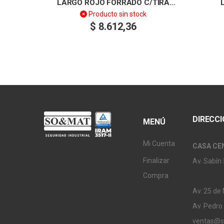
LARGO ROJO FORRADO C/TIRA
PROTECTORA DP – T.10
Producto sin stock
$
8.612,36
DIRECC
MENÚ
Mi Cuenta
CASA CE
Finalizar
Av. Sabín 
Compra
Av. 25 de
Av. Pedro
ventas@