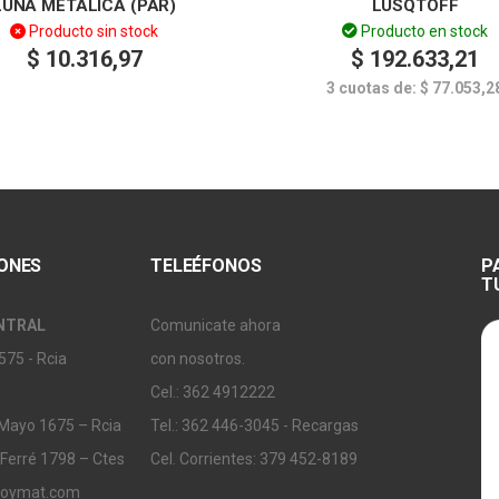
LUNA METÁLICA (PAR)
LUSQTOFF
Producto sin stock
Producto en stock
$
10.316,97
$
192.633,21
3 cuotas de:
$
77.053,2
IONES
TELEÉFONOS
P
T
NTRAL
Comunicate ahora
575 - Rcia
con nosotros.
Cel.: 362 4912222
 Mayo 1675 – Rcia
Tel.: 362 446-3045 - Recargas
 Ferré 1798 – Ctes
Cel. Corrientes: 379 452-8189
soymat.com