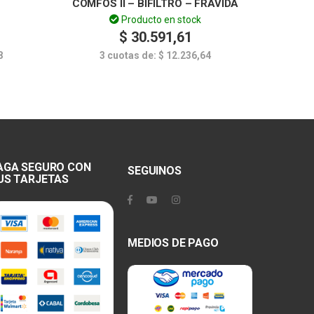
COMFOS II – BIFILTRO – FRAVIDA
Producto en stock
$
30.591,61
8
3 cuotas de:
$
12.236,64
AGA SEGURO CON
SEGUINOS
US TARJETAS
MEDIOS DE PAGO