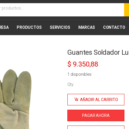
RESA
PRODUCTOS
SERVICIOS
MARCAS
CONTACTO
Guantes Soldador Lu
$
9.350,88
1 disponibles
Qty:
Guantes
Soldador
AÑADIR AL CARRITO
Lusqtoff
cantidad
PAGAR AHORA