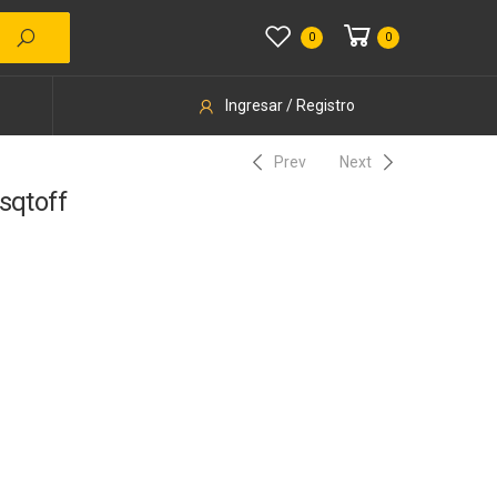
0
0
Ingresar / Registro
Prev
Next
sqtoff