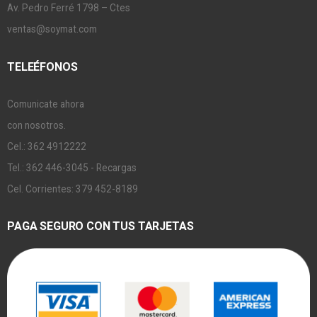
Av. Pedro Ferré 1798 – Ctes
ventas@soymat.com
TELEÉFONOS
Comunicate ahora
con nosotros.
Cel.: 362 4912222
Tel.: 362 446-3045 - Recargas
Cel. Corrientes: 379 452-8189
PAGA SEGURO CON TUS TARJETAS