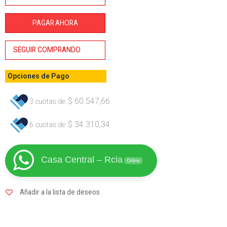
53mm -
Bahco
PAGAR AHORA
cantidad
SEGUIR COMPRANDO
Opciones de Pago
$
60.547,66
3 cuotas de:
$
34.310,34
6 cuotas de:
Casa Central – Rcia
Online
Añadir a la lista de deseos