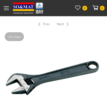
0
0
Prev
Next
10% Desc