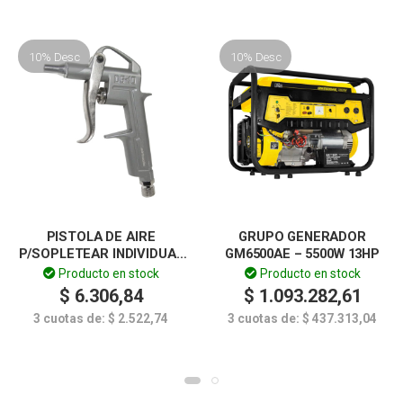
10% Desc
10% Desc
PISTOLA DE AIRE
GRUPO GENERADOR
P/SOPLETEAR INDIVIDUAL
GM6500AE – 5500W 13HP
ALUMINIO
Producto en stock
Producto en stock
$
6.306,84
$
1.093.282,61
3 cuotas de:
$
2.522,74
3 cuotas de:
$
437.313,04