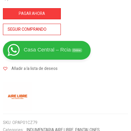
PANTALON
CARGO
PAGAR AHORA
AIRE
LIBRE
SEGUIR COMPRANDO
BEIGE
OSCURO
S/PINZA
Casa Central – Rcia
Online
cantidad
Añadir a la lista de deseos
SKU:
OPAP01CZ79
Categories:
INDUMENTARIA AIRE LIBRE
,
PANTALONES