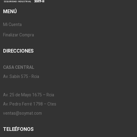
MENÚ
Mi Cuenta
Finalizar Compra
DIRECCIONES
CASA CENTRAL
Av. Sabín 575 - Rcia
Av. 25 de Mayo 1675 – Rcia
Av. Pedro Ferré 1798 – Ctes
ventas@soymat.com
TELEÉFONOS