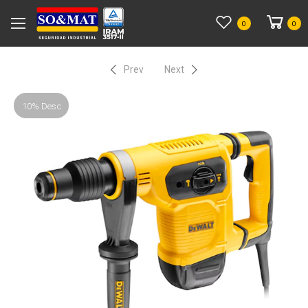
0
0
Prev
Next
10% Desc