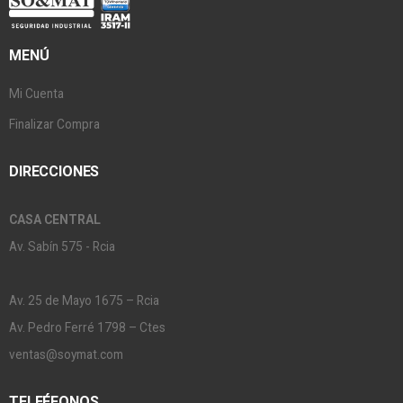
MENÚ
Mi Cuenta
Finalizar Compra
DIRECCIONES
CASA CENTRAL
Av. Sabín 575 - Rcia
Av. 25 de Mayo 1675 – Rcia
Av. Pedro Ferré 1798 – Ctes
ventas@soymat.com
TELEÉFONOS