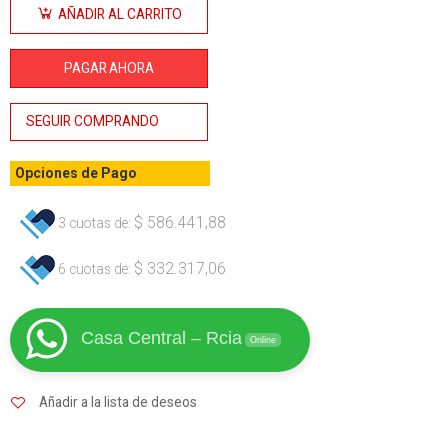
DEWALT
AÑADIR AL CARRITO
40 MM
1100W
PAGAR AHORA
SDS MAX
490 rpm
SEGUIR COMPRANDO
cantidad
Opciones de Pago
$
586.441,88
3 cuotas de:
$
332.317,06
6 cuotas de:
Casa Central – Rcia
Online
Añadir a la lista de deseos