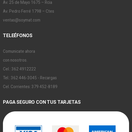
Av. 25 de Mayo 1675 – Rcia
Av. Pedro Ferré 1798 – Ctes
ventas@soymat.com
TELEÉFONOS
Comunicate ahora
con nosotros.
Cel.: 362 4912222
Tel.: 362 446-3045 - Recargas
Cel. Corrientes: 379 452-8189
PAGA SEGURO CON TUS TARJETAS