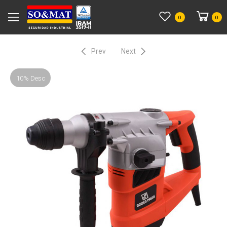
0
0
Prev
Next
10% Desc