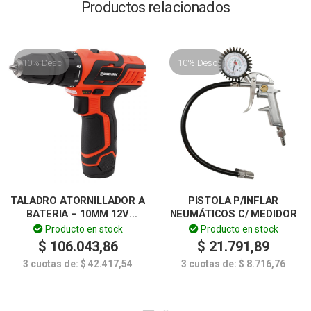
Productos relacionados
10% Desc
10% Desc
TALADRO ATORNILLADOR A
PISTOLA P/INFLAR
BATERIA – 10MM 12V
NEUMÁTICOS C/ MEDIDOR
DOWEN PAGIO
Producto en stock
Producto en stock
$
106.043,86
$
21.791,89
3 cuotas de:
$
42.417,54
3 cuotas de:
$
8.716,76