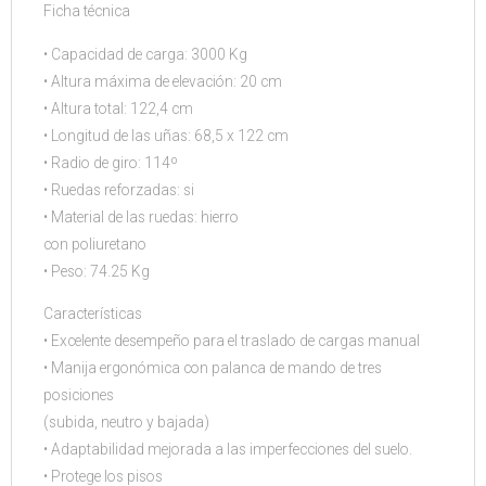
Ficha técnica
• Capacidad de carga: 3000 Kg
• Altura máxima de elevación: 20 cm
• Altura total: 122,4 cm
• Longitud de las uñas: 68,5 x 122 cm
• Radio de giro: 114º
• Ruedas reforzadas: si
• Material de las ruedas: hierro
con poliuretano
• Peso: 74.25 Kg
Características
• Excelente desempeño para el traslado de cargas manual
• Manija ergonómica con palanca de mando de tres
posiciones
(subida, neutro y bajada)
• Adaptabilidad mejorada a las imperfecciones del suelo.
• Protege los pisos