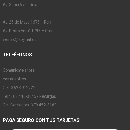
Av. Sabín 575 - Rcia
Av. 25 de Mayo 1675 – Rcia
Av. Pedro Ferré 1798 – Ctes
ventas@soymat.com
TELEÉFONOS
Comunicate ahora
con nosotros.
Cel.: 362 4912222
Tel.: 362 446-3045 - Recargas
Cel. Corrientes: 379 452-8189
PAGA SEGURO CON TUS TARJETAS