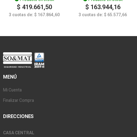
$
419.661,50
$
163.944,16
3 cuotas de:
$
167.864,60
3 cuotas de:
$
65.577,66
MENÚ
Mi Cuenta
Finalizar Compra
DIRECCIONES
CASA CENTRAL