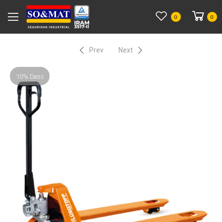
0
0
Prev
Next
10% Desc