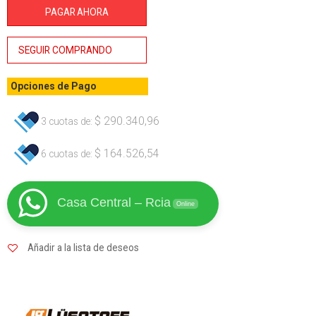
190mm
PAGAR AHORA
Lusqtoff
cantidad
SEGUIR COMPRANDO
Opciones de Pago
$
290.340,96
3 cuotas de:
$
164.526,54
6 cuotas de:
Casa Central – Rcia
Online
Añadir a la lista de deseos