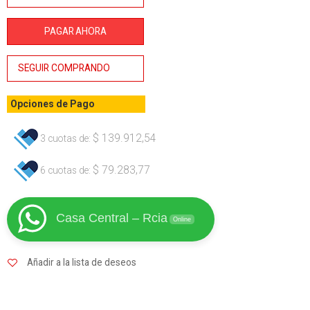
Lusqtoff
cantidad
PAGAR AHORA
SEGUIR COMPRANDO
Opciones de Pago
$
139.912,54
3 cuotas de:
$
79.283,77
6 cuotas de:
Casa Central – Rcia
Online
Añadir a la lista de deseos