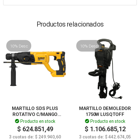
Productos relacionados
10% Desc
10% Desc
MARTILLO SDS PLUS
MARTILLO DEMOLEDOR
ROTATIVO C/MANGO
1750W LUSQTOFF
HORIZ. – DEWALT
Producto en stock
Producto en stock
$
624.851,49
$
1.106.685,12
3 cuotas de:
$
249.940,60
3 cuotas de:
$
442.674,05