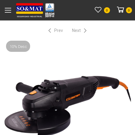
0
0
Prev
Next
10% Desc