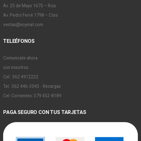
Av. 25 de Mayo 1675 – Rcia
Av. Pedro Ferré 1798 – Ctes
ventas@soymat.com
TELEÉFONOS
Comunicate ahora
con nosotros.
Cel.: 362 4912222
Tel.: 362 446-3045 - Recargas
Cel. Corrientes: 379 452-8189
PAGA SEGURO CON TUS TARJETAS