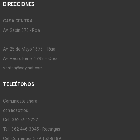
DIRECCIONES
CASA CENTRAL
Av. Sabín 575 - Rcia
Av. 25 de Mayo 1675 – Rcia
Av. Pedro Ferré 1798 – Ctes
ventas@soymat.com
TELEÉFONOS
Comunicate ahora
con nosotros.
Cel.: 362 4912222
Tel.: 362 446-3045 - Recargas
Cel. Corrientes: 379 452-8189