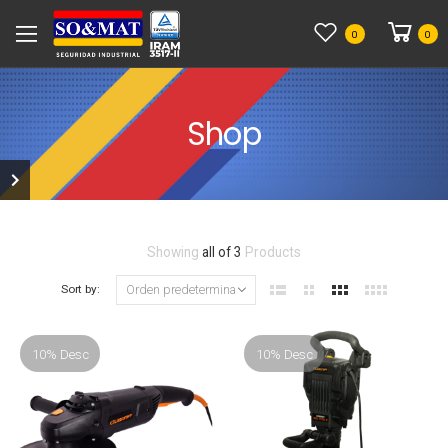
0
0
Shop
Showing
all of 3
Products
Sort by:
10% Desc
10% Desc