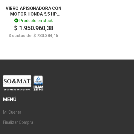
VIBRO APISONADORA CON
MOTOR HONDA 5.5 HP
LUSQTOFF
Producto en stock
$
1.950.960,38
3 cuotas de:
$
780.384,15
MENÚ
Mi Cuenta
Finalizar Compra