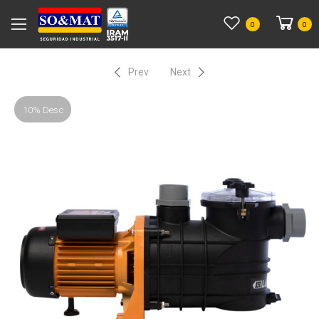
0
0
Prev
Next
10% Desc