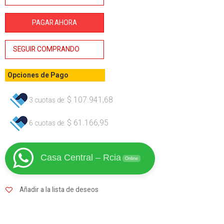
p/Pileta
1HP
PAGAR AHORA
Lusqtoff
cantidad
SEGUIR COMPRANDO
Opciones de Pago
$
107.941,68
3 cuotas de:
$
61.166,95
6 cuotas de:
Casa Central – Rcia
Online
Añadir a la lista de deseos