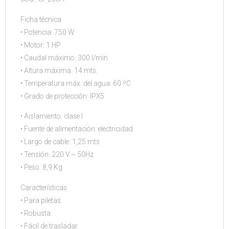
Ficha técnica
• Potencia: 750 W
• Motor: 1 HP
• Caudal máximo: 300 l/min
• Altura máxima: 14 mts.
• Temperatura máx. del agua: 60 ºC
• Grado de protección: IPX5
• Aislamiento: clase I
• Fuente de alimentación: electricidad
• Largo de cable: 1,25 mts
• Tensión: 220 V ~ 50Hz
• Peso: 8,9 Kg
Características
• Para piletas.
• Robusta.
• Fácil de trasladar.