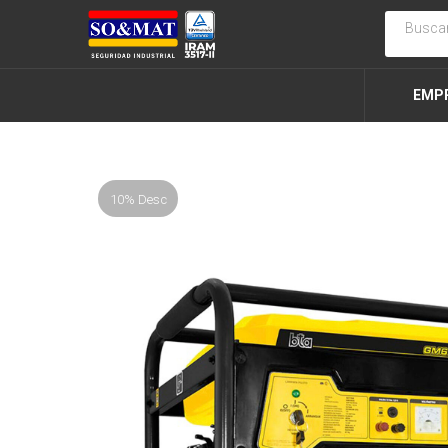
EMP
10% Desc