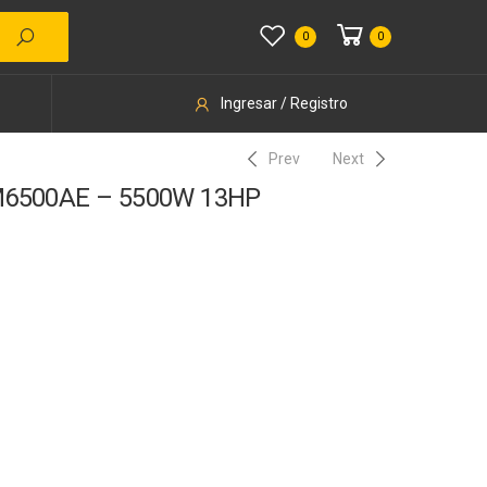
0
0
Ingresar / Registro
Prev
Next
M6500AE – 5500W 13HP
10% Desc