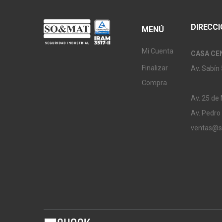
DIRECC
MENÚ
Mi Cuenta
CASA CE
Finalizar
Av. Sabín 
Compra
Av. 25 de
Av. Pedro
ventas@