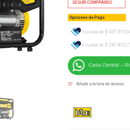
SEGUIR COMPRANDO
Opciones de Pago
$
437.313,0
3 cuotas de:
$
247.810,7
6 cuotas de:
Casa Central – R
Añadir a la lista de deseos