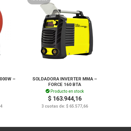
2000W –
SOLDADORA INVERTER MMA –
FORCE 160 BTA
Producto en stock
$
163.944,16
34
3 cuotas de:
$
65.577,66