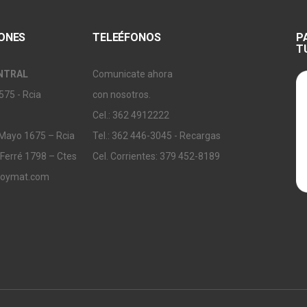
IONES
TELEÉFONOS
P
T
NTRAL
Comunicate ahora
575 - Rcia
con nosotros.
Cel.: 362 4912222
 Mayo 1675 – Rcia
Tel.: 362 446-3045 - Recargas
 Ferré 1798 – Ctes
Cel. Corrientes: 379 452-8189
soymat.com