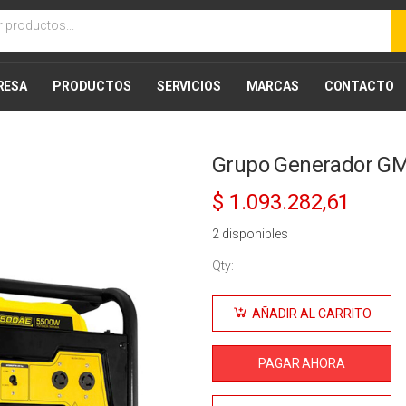
RESA
PRODUCTOS
SERVICIOS
MARCAS
CONTACTO
Grupo Generador G
10% Desc
$
1.093.282,61
2 disponibles
Qty:
Grupo
Generador
AÑADIR AL CARRITO
GM6500AE
- 5500W
PAGAR AHORA
13HP
cantidad