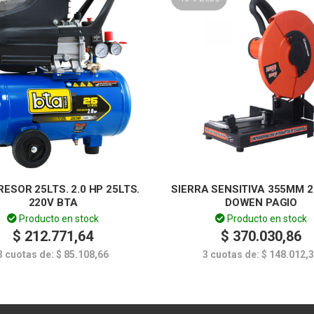
ESOR 25LTS. 2.0 HP 25LTS.
SIERRA SENSITIVA 355MM 
220V BTA
DOWEN PAGIO
Producto en stock
Producto en stock
$
212.771,64
$
370.030,86
3 cuotas de:
$
85.108,66
3 cuotas de:
$
148.012,