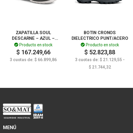
ZAPATILLA SOUL
BOTIN CRONOS
DESCARNE – AZUL –
DIELECTRICO PUNT/ACERO
PUNT/ALUMINIO –
Producto en stock
Producto en stock
FUNCIONAL
$
167.249,66
$
52.823,88
3 cuotas de:
$
66.899,86
3 cuotas de:
$
21.129,55
-
$
21.744,32
MENÚ