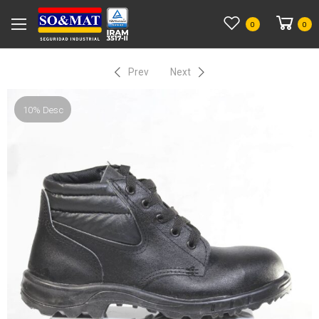
0
0
Prev
Next
10% Desc