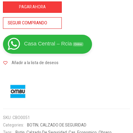
Pisfer
PAGAR AHORA
c/puntera
Acero
SEGUIR COMPRANDO
cantidad
Casa Central – Rcia
Online
Añadir a la lista de deseos
SKU:
CBO0051
Categories:
BOTIN
,
CALZADO DE SEGURIDAD
Tags:
Botin
,
Calzado De Seguridad
,
Cas
,
Economico
,
Obrero
,