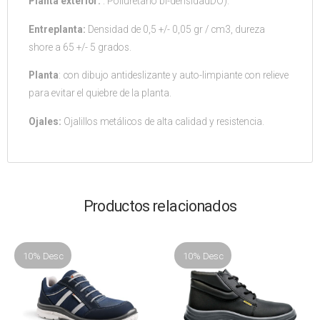
Planta exterior:
: Poliuretano bi-densidadDO).
Entreplanta:
Densidad de 0,5 +/- 0,05 gr / cm3, dureza
shore a 65 +/- 5 grados.
Planta
: con dibujo antideslizante y auto-limpiante con relieve
para evitar el quiebre de la planta.
Ojales:
Ojalillos metálicos de alta calidad y resistencia.
Productos relacionados
10% Desc
10% Desc