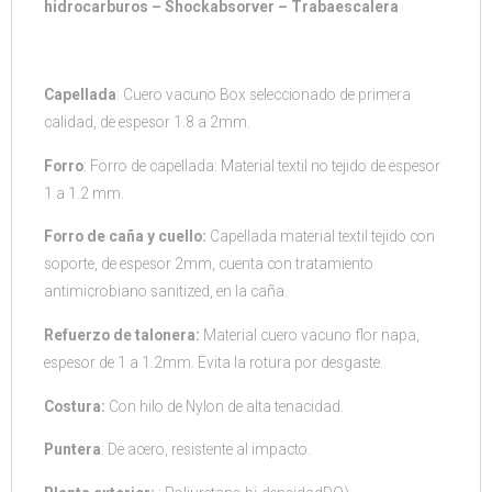
hidrocarburos – Shockabsorver – Trabaescalera
Capellada
: Cuero vacuno Box seleccionado de primera
calidad, de espesor 1.8 a 2mm.
Forro
: Forro de capellada: Material textil no tejido de espesor
1 a 1.2 mm.
Forro de caña y cuello:
Capellada material textil tejido con
soporte, de espesor 2mm, cuenta con tratamiento
antimicrobiano sanitized, en la caña.
Refuerzo de talonera:
Material cuero vacuno flor napa,
espesor de 1 a 1.2mm. Evita la rotura por desgaste.
Costura:
Con hilo de Nylon de alta tenacidad.
Puntera
: De acero, resistente al impacto.