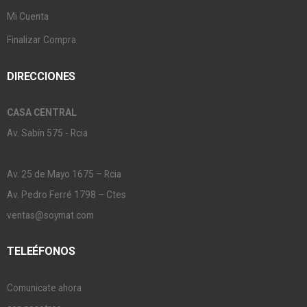
Mi Cuenta
Finalizar Compra
DIRECCIONES
CASA CENTRAL
Av. Sabín 575 - Rcia
Av. 25 de Mayo 1675 – Rcia
Av. Pedro Ferré 1798 – Ctes
ventas@soymat.com
TELEÉFONOS
Comunicate ahora