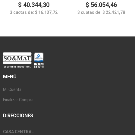
$
40.344,30
$
56.054,46
3 cuotas de:
$
16.137,72
3 cuotas de:
$
22.421,78
MENÚ
Mi Cuenta
Finalizar Compra
DIRECCIONES
CASA CENTRAL