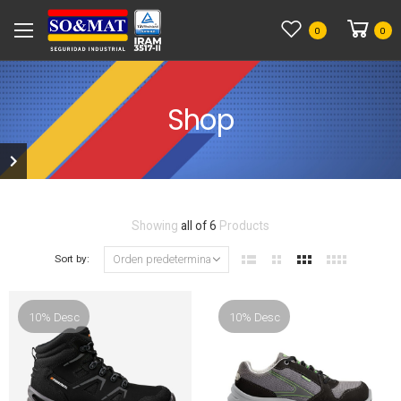
0
0
Shop
Showing
all of 6
Products
Sort by:
10% Desc
10% Desc