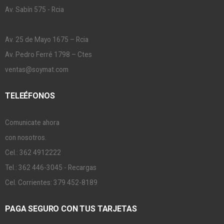
Av. Sabín 575 - Rcia
Av. 25 de Mayo 1675 – Rcia
Av. Pedro Ferré 1798 – Ctes
ventas@soymat.com
TELEÉFONOS
Comunicate ahora
con nosotros.
Cel.: 362 4912222
Tel.: 362 446-3045 - Recargas
Cel. Corrientes: 379 452-8189
PAGA SEGURO CON TUS TARJETAS