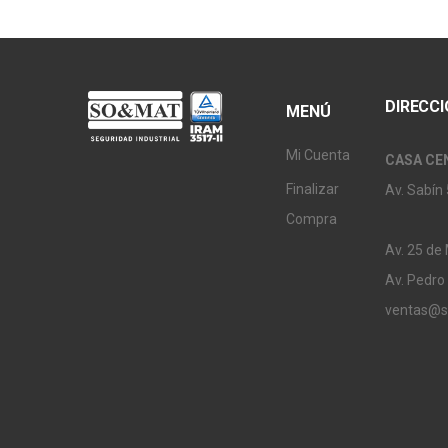
DIRECC
MENÚ
Mi Cuenta
CASA CE
Finalizar
Av. Sabín 
Compra
Av. 25 de
Av. Pedro
ventas@