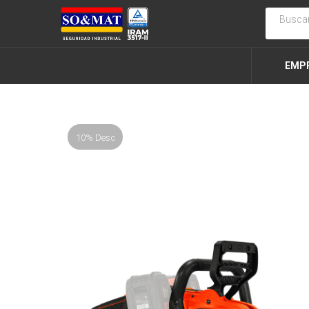
EMP
10% Desc