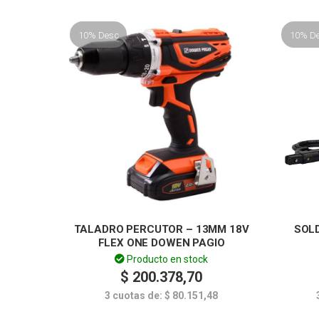
10% Desc
10% D
TALADRO PERCUTOR – 13MM 18V
SOL
FLEX ONE DOWEN PAGIO
Producto en stock
$
200.378,70
3 cuotas de:
$
80.151,48