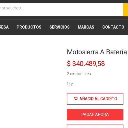
RESA
PRODUCTOS
SERVICIOS
MARCAS
CONTACTO
Motosierra A Baterí
10% Desc
$
340.489,58
2 disponibles
Qty:
Motosierra
A Batería
AÑADIR AL CARRITO
Recargable
14”
PAGAR AHORA
Dowen
Pagio