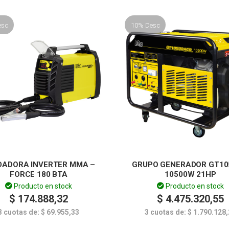
esc
10% Desc
DADORA INVERTER MMA –
GRUPO GENERADOR GT10
FORCE 180 BTA
10500W 21HP
Producto en stock
Producto en stock
$
174.888,32
$
4.475.320,55
3 cuotas de:
$
69.955,33
3 cuotas de:
$
1.790.128,