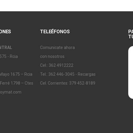
IONES
TELEÉFONOS
P
T
NTRAL
Comunicate ahora
575 - Rcia
con nosotros.
Cel.: 362 4912222
 Mayo 1675 – Rcia
Tel.: 362 446-3045 - Recargas
 Ferré 1798 – Ctes
Cel. Corrientes: 379 452-8189
soymat.com