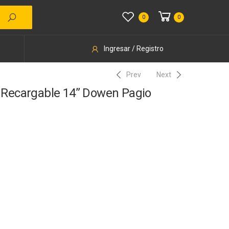
0
0
Ingresar / Registro
Prev
Next
a Recargable 14” Dowen Pagio