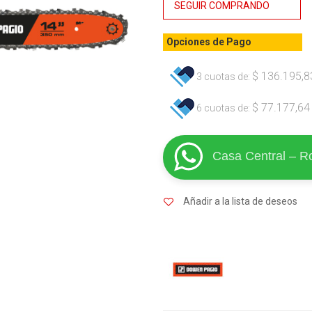
SEGUIR COMPRANDO
cantidad
Opciones de Pago
$
136.195,8
3 cuotas de:
$
77.177,64
6 cuotas de:
Casa Central – R
Añadir a la lista de deseos