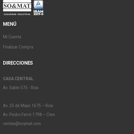
MENÚ
Mi Cuenta
Finalizar Compra
DIRECCIONES
CASA CENTRAL
Av. Sabín 575 - Rcia
Av. 25 de Mayo 1675 – Rcia
Av. Pedro Ferré 1798 – Ctes
ventas@soymat.com