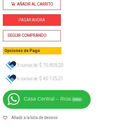
Automático
AÑADIR AL CARRITO
Drago -
1.3 lts. +
PAGAR AHORA
Cápsula
de
SEGUIR COMPRANDO
Recarga
cantidad
Opciones de Pago
$
70.809,20
3 cuotas de:
$
40.125,21
6 cuotas de:
Casa Central – Rcia
Online
Añadir a la lista de deseos