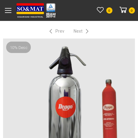
0
0
Prev
Next
10% Desc