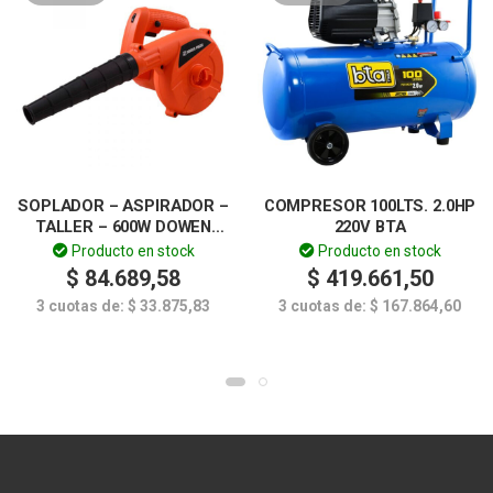
SOPLADOR – ASPIRADOR –
COMPRESOR 100LTS. 2.0HP
TALLER – 600W DOWEN
220V BTA
PAGIO
Producto en stock
Producto en stock
$
84.689,58
$
419.661,50
3 cuotas de:
$
33.875,83
3 cuotas de:
$
167.864,60