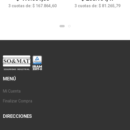
3 cuotas de:
$
167.864,60
3 cuotas de:
$
81.265,79
MENÚ
Mi Cuenta
Finalizar Compra
DIRECCIONES