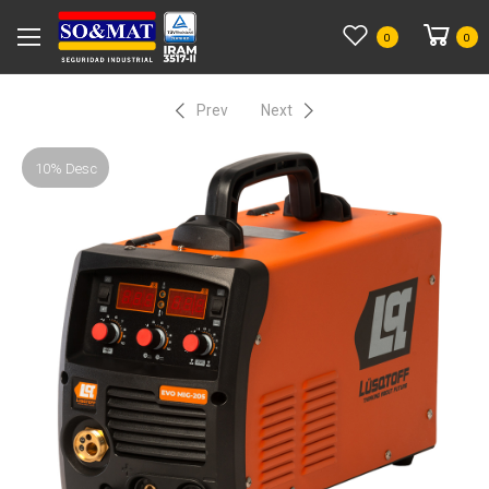
0
0
Prev
Next
10% Desc