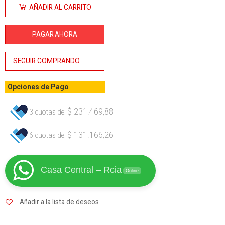
Inverter
AÑADIR AL CARRITO
Dual
MMA-MIG
PAGAR AHORA
205 AMP
50 Hz
SEGUIR COMPRANDO
Lusqtoff
cantidad
Opciones de Pago
$
231.469,88
3 cuotas de:
$
131.166,26
6 cuotas de:
Casa Central – Rcia
Online
Añadir a la lista de deseos