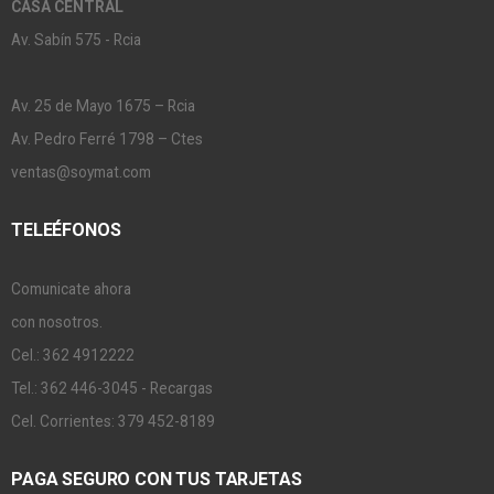
CASA CENTRAL
Av. Sabín 575 - Rcia
Av. 25 de Mayo 1675 – Rcia
Av. Pedro Ferré 1798 – Ctes
ventas@soymat.com
TELEÉFONOS
Comunicate ahora
con nosotros.
Cel.: 362 4912222
Tel.: 362 446-3045 - Recargas
Cel. Corrientes: 379 452-8189
PAGA SEGURO CON TUS TARJETAS