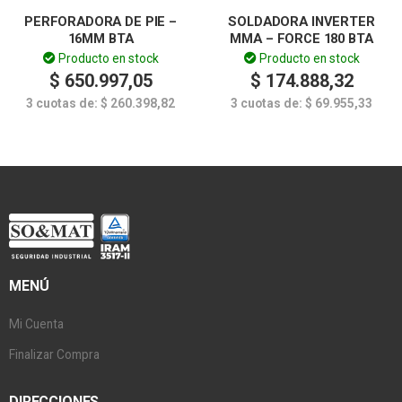
PERFORADORA DE PIE –
SOLDADORA INVERTER
16MM BTA
MMA – FORCE 180 BTA
Producto en stock
Producto en stock
$
650.997,05
$
174.888,32
3 cuotas de:
$
260.398,82
3 cuotas de:
$
69.955,33
MENÚ
Mi Cuenta
Finalizar Compra
DIRECCIONES