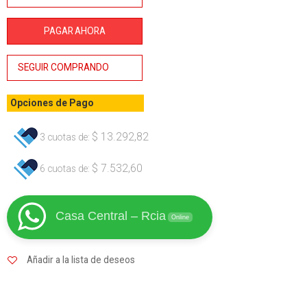
750ml
Lüsqtoff
PAGAR AHORA
cantidad
SEGUIR COMPRANDO
Opciones de Pago
$
13.292,82
3 cuotas de:
$
7.532,60
6 cuotas de:
Casa Central – Rcia
Online
Añadir a la lista de deseos