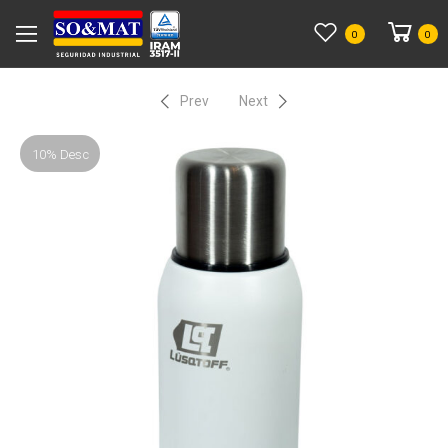
0
0
Prev
Next
10% Desc