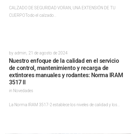
CALZADO DE SEGURIDAD VORAN, UNA EXTENSIÓN DE TU
CUERPOTodo el calzado…
by
admin
,
21 de agosto de 2024
Nuestro enfoque de la calidad en el servicio
de control, mantenimiento y recarga de
extintores manuales y rodantes: Norma IRAM
3517 II
in
Novedades
La Norma IRAM 3517-2 establece los niveles de calidad y los…