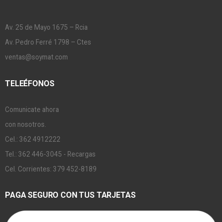
Av. 25 de Mayo 1675 – Rcia
Av. Pedro Ferré 1798 – Ctes
ventas@soymat.com
TELEÉFONOS
Comunicate ahora
con nosotros.
Cel.: 362 4912222
Tel.: 362 446-3045 - Recargas
Cel. Corrientes: 379 452-8189
PAGA SEGURO CON TUS TARJETAS