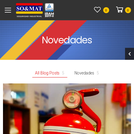
0
0
Novedades
All Blog Posts
5
Novedades
5