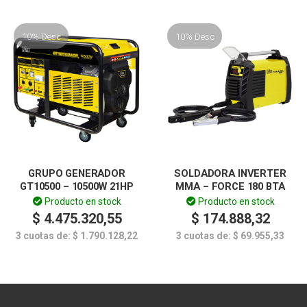
10% Desc
10% Desc
GRUPO GENERADOR
SOLDADORA INVERTER
GT10500 – 10500W 21HP
MMA – FORCE 180 BTA
Producto en stock
Producto en stock
$
4.475.320,55
$
174.888,32
3 cuotas de:
$
1.790.128,22
3 cuotas de:
$
69.955,33