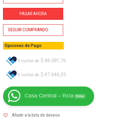
52CC 2T
BTA
PAGAR AHORA
cantidad
SEGUIR COMPRANDO
Opciones de Pago
$
84.081,76
3 cuotas de:
$
47.646,33
6 cuotas de:
Casa Central – Rcia
Online
Añadir a la lista de deseos