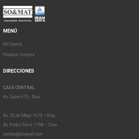
MENÚ
Mi Cuenta
Finalizar Compra
DIRECCIONES
CASA CENTRAL
Av. Sabín 575 - Rcia
Av. 25 de Mayo 1675 – Rcia
Av. Pedro Ferré 1798 – Ctes
ventas@soymat.com