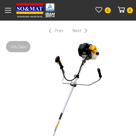
0
0
Prev
Next
10% Desc