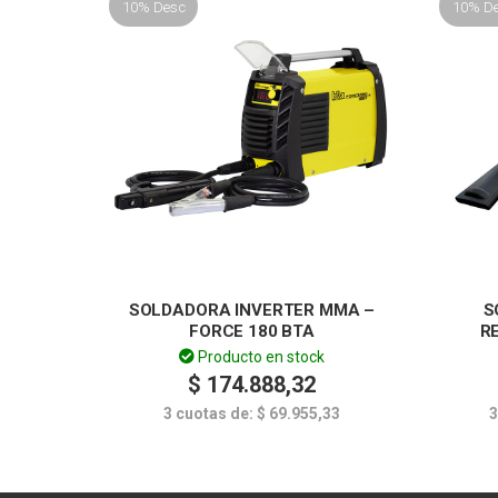
10% Desc
10% D
SOLDADORA INVERTER MMA –
S
FORCE 180 BTA
R
Producto en stock
$
174.888,32
3 cuotas de:
$
69.955,33
3