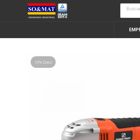
EMP
10% Desc