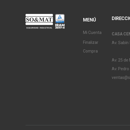
DIRECC
MENÚ
Mi Cuenta
CASA CE
Finalizar
Av. Sabín 
Compra
Av. 25 de
Av. Pedro
ventas@