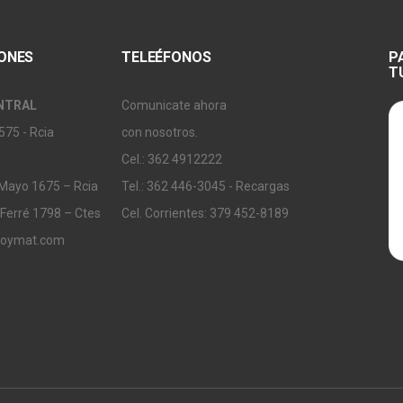
IONES
TELEÉFONOS
P
T
NTRAL
Comunicate ahora
575 - Rcia
con nosotros.
Cel.: 362 4912222
 Mayo 1675 – Rcia
Tel.: 362 446-3045 - Recargas
 Ferré 1798 – Ctes
Cel. Corrientes: 379 452-8189
soymat.com