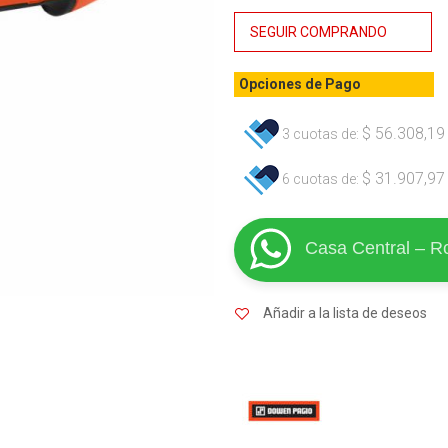
Dowen
SEGUIR COMPRANDO
Pagio
cantidad
Opciones de Pago
$
56.308,19
3 cuotas de:
$
31.907,97
6 cuotas de:
Casa Central – R
Añadir a la lista de deseos