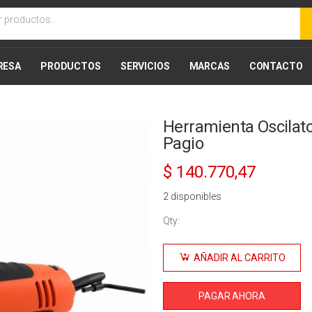
RESA
PRODUCTOS
SERVICIOS
MARCAS
CONTACTO
Herramienta Oscilat
Pagio
$
140.770,47
2 disponibles
Qty:
Herramienta
Oscilatoria
AÑADIR AL CARRITO
Alta
Frecuencia
PAGAR AHORA
300W