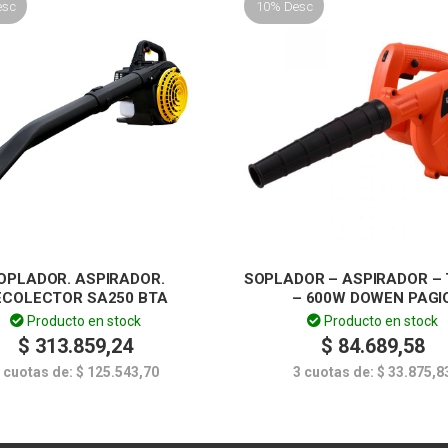
esc
10% Desc
OPLADOR. ASPIRADOR.
SOPLADOR – ASPIRADOR –
ECOLECTOR SA250 BTA
– 600W DOWEN PAGI
Producto en stock
Producto en stock
$
313.859,24
$
84.689,58
 cuotas de:
$
125.543,70
3 cuotas de:
$
33.875,8