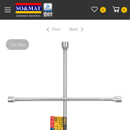
0
0
Prev
Next
10% Desc