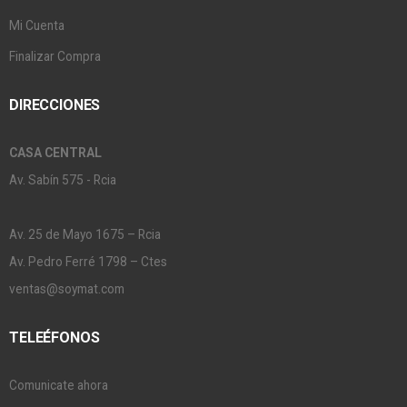
Mi Cuenta
Finalizar Compra
DIRECCIONES
CASA CENTRAL
Av. Sabín 575 - Rcia
Av. 25 de Mayo 1675 – Rcia
Av. Pedro Ferré 1798 – Ctes
ventas@soymat.com
TELEÉFONOS
Comunicate ahora