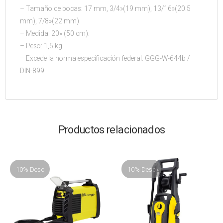
– Tamaño de bocas: 17 mm, 3/4»(19 mm), 13/16»(20.5
mm), 7/8»(22 mm).
– Medida: 20» (50 cm).
– Peso: 1,5 kg.
– Excede la norma especificación federal: GGG-W-644b /
DIN-899.
Productos relacionados
10% Desc
10% Desc