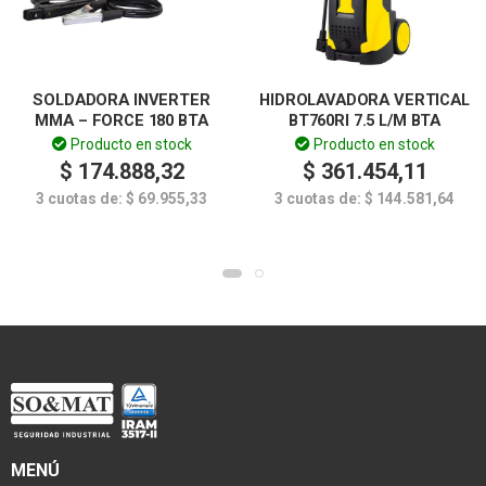
SOLDADORA INVERTER
HIDROLAVADORA VERTICAL
MMA – FORCE 180 BTA
BT760RI 7.5 L/M BTA
Producto en stock
Producto en stock
$
174.888,32
$
361.454,11
3 cuotas de:
$
69.955,33
3 cuotas de:
$
144.581,64
MENÚ