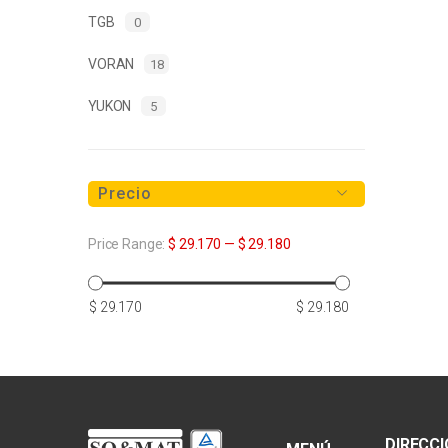
TGB
0
VORAN
18
YUKON
5
Precio
Price Range:
$ 29.170
—
$ 29.180
Precio
Precio
$ 29.170
$ 29.180
mínimo
máximo
DIRECC