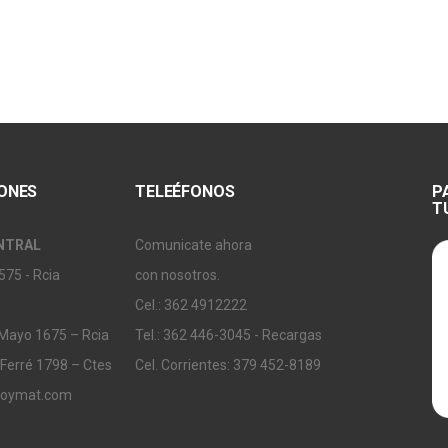
IONES
TELEÉFONOS
P
T
NTRAL
Comunicate ahora
575 - Rcia
con nosotros.
Cel.: 362 4912222
 Mayo 1675 – Rcia
Tel.: 362 446-3045 - Recargas
 Ferré 1798 – Ctes
Cel. Corrientes: 379 452-8189
soymat.com