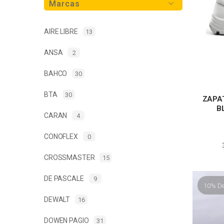
Marcas
AIRE LIBRE
13
ANSA
2
BAHCO
30
BTA
30
ZAPA
B
CARAN
4
CONOFLEX
0
CROSSMASTER
15
DE PASCALE
9
10% D
DEWALT
16
DOWEN PAGIO
31