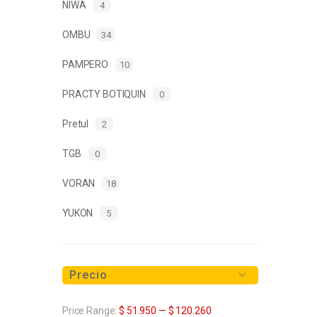
NIWA
4
OMBU
34
PAMPERO
10
PRACTY BOTIQUIN
0
Pretul
2
TGB
0
VORAN
18
YUKON
5
Precio
Price Range:
$ 51.950
—
$ 120.260