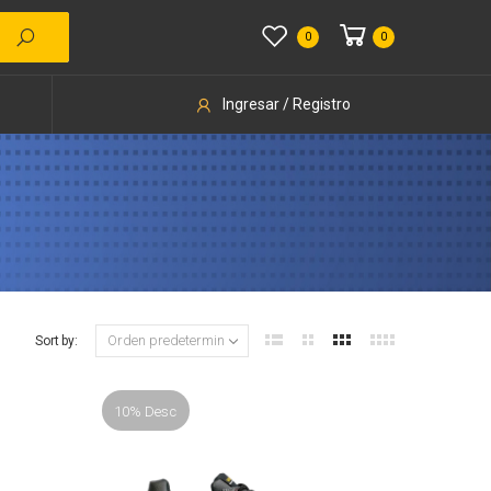
0
0
Ingresar / Registro
Sort by:
10% Desc