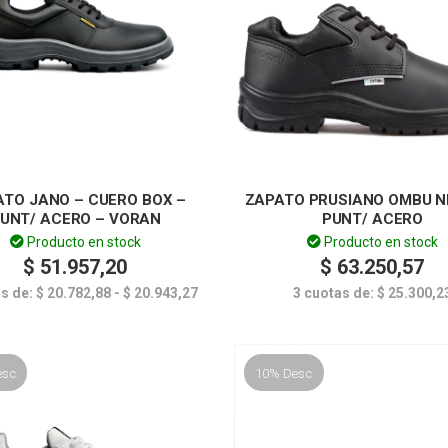
ATO JANO – CUERO BOX –
ZAPATO PRUSIANO OMBU N
UNT/ ACERO – VORAN
PUNT/ ACERO
Producto en stock
Producto en stock
$
51.957,20
$
63.250,57
as de:
$
20.782,88
-
$
20.943,27
3 cuotas de:
$
25.300,2
esc
10% Desc