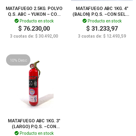
MATAFUEGO 2.5KG. POLVO
MATAFUEGO ABC 1KG. 4″
Q.S. ABC – YUKON – CON
(BALON) P.Q.S. –CON SELLO
SELLO IRAM
IRAM– YUKON
Producto en stock
Producto en stock
$
76.230,00
$
31.233,97
3 cuotas de:
$
30.492,00
3 cuotas de:
$
12.493,59
10% Desc
MATAFUEGO ABC 1KG. 3″
(LARGO) P.Q.S. –CON
SELLO IRAM– YUKON
Producto en stock