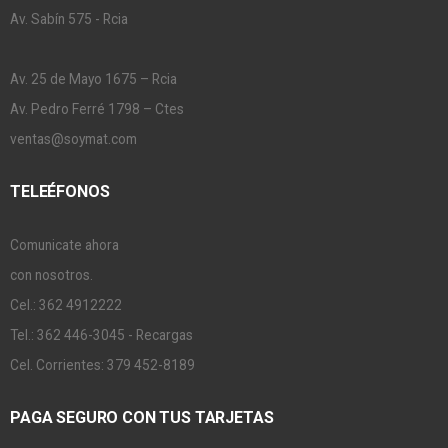
Av. Sabín 575 - Rcia
Av. 25 de Mayo 1675 – Rcia
Av. Pedro Ferré 1798 – Ctes
ventas@soymat.com
TELEÉFONOS
Comunicate ahora
con nosotros.
Cel.: 362 4912222
Tel.: 362 446-3045 - Recargas
Cel. Corrientes: 379 452-8189
PAGA SEGURO CON TUS TARJETAS