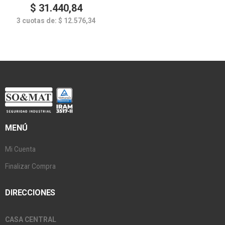
$
31.440,84
3 cuotas de:
$
12.576,34
MENÚ
Mi Cuenta
Finalizar Compra
DIRECCIONES
CASA CENTRAL