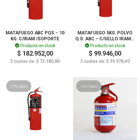
MATAFUEGO ABC PQS – 10
MATAFUEGO 5KG. POLVO
KG. C/IRAM /SOPORTE
Q.S. ABC – C/SELLO IRAM –
YUKON
Producto en stock
Producto en stock
$
182.952,00
$
99.946,00
3 cuotas de:
$
73.180,80
3 cuotas de:
$
39.978,40
10% Desc
10% Desc