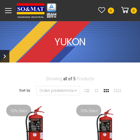
0
0
YUKON
Showing
all of 5
Products
Sort by:
10% Desc
10% Desc