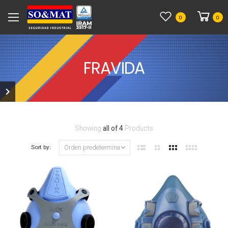
0
0
FRAVIDA
Showing
all of 4
Products
Sort by: