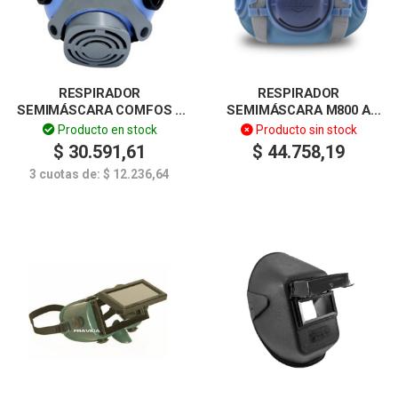
RESPIRADOR
RESPIRADOR
SEMIMÁSCARA COMFOS II
SEMIMÁSCARA M800 A
– BIFILTRO – FRAVIDA
BAYONETA NIOSH –
Producto en stock
Producto sin stock
FRAVIDA
$
30.591,61
$
44.758,19
3 cuotas de:
$
12.236,64