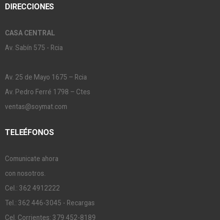
DIRECCIONES
CASA CENTRAL
Av. Sabín 575 - Rcia
Av. 25 de Mayo 1675 – Rcia
Av. Pedro Ferré 1798 – Ctes
ventas@soymat.com
TELEÉFONOS
Comunicate ahora
con nosotros.
Cel.: 362 4912222
Tel.: 362 446-3045 - Recargas
Cel. Corrientes: 379 452-8189