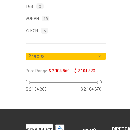
TGB
0
VORAN
18
YUKON
5
Precio
Price Range:
$ 2.104.860
—
$ 2.104.870
Precio
Precio
$ 2.104.860
$ 2.104.870
mínimo
máximo
DIRECC