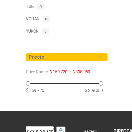
TGB
0
VORAN
18
YUKON
5
Precio
Price Range:
$ 159.720
—
$ 308.050
Precio
Precio
$ 159.720
$ 308.050
mínimo
máximo
DIRECC