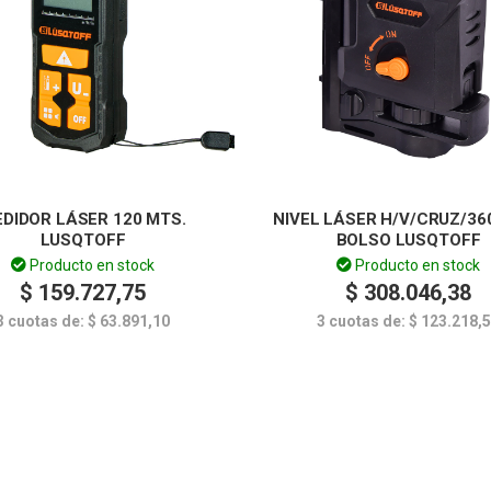
DIDOR LÁSER 120 MTS.
NIVEL LÁSER H/V/CRUZ/36
LUSQTOFF
BOLSO LUSQTOFF
Producto en stock
Producto en stock
$
159.727,75
$
308.046,38
3 cuotas de:
$
63.891,10
3 cuotas de:
$
123.218,