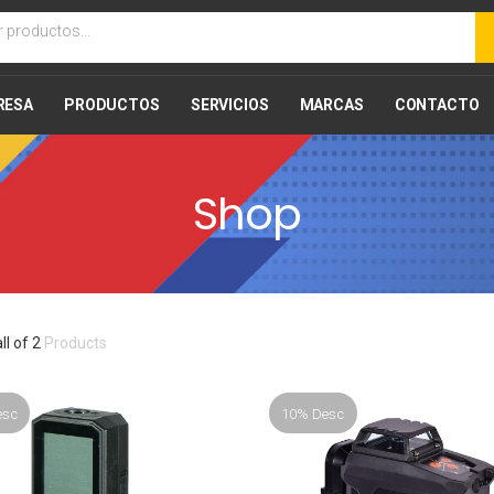
RESA
PRODUCTOS
SERVICIOS
MARCAS
CONTACTO
Shop
all of 2
Products
esc
10% Desc