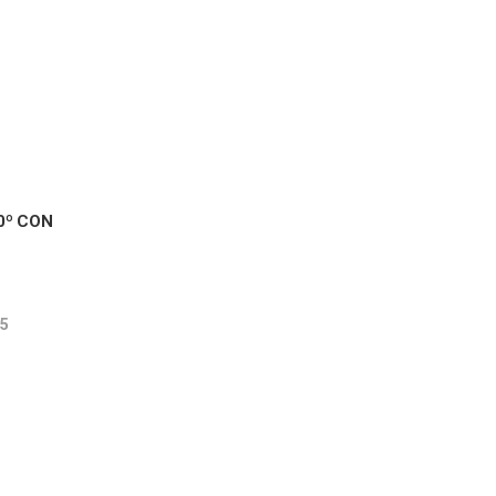
0º CON
55