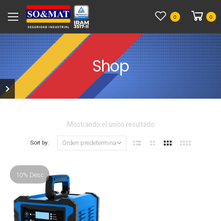
0
0
Shop
Mostrando el único resultado
Sort by:
10% Desc