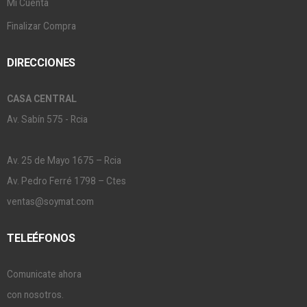
Mi Cuenta
Finalizar Compra
DIRECCIONES
CASA CENTRAL
Av. Sabín 575 - Rcia
Av. 25 de Mayo 1675 – Rcia
Av. Pedro Ferré 1798 – Ctes
ventas@soymat.com
TELEÉFONOS
Comunicate ahora
con nosotros.