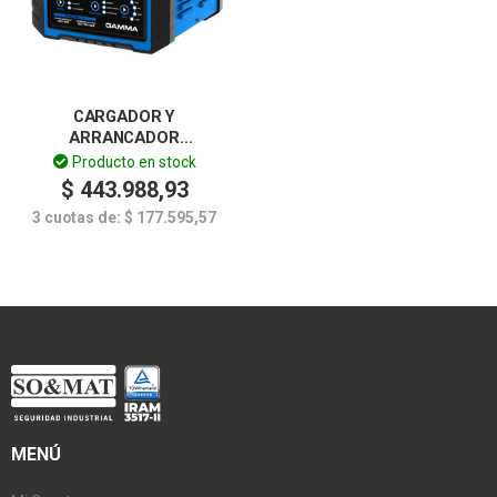
CARGADOR Y
ARRANCADOR
INTELIGENTE 12V/24V 100A
Producto en stock
– PORTATIL GAMMA
$
443.988,93
3 cuotas de:
$
177.595,57
MENÚ