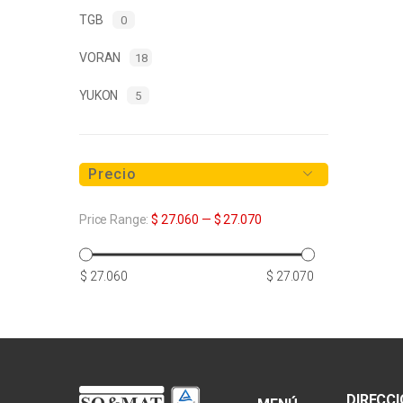
TGB
0
VORAN
18
YUKON
5
Precio
Price Range:
$ 27.060
—
$ 27.070
Precio
Precio
$ 27.060
$ 27.070
mínimo
máximo
DIRECC