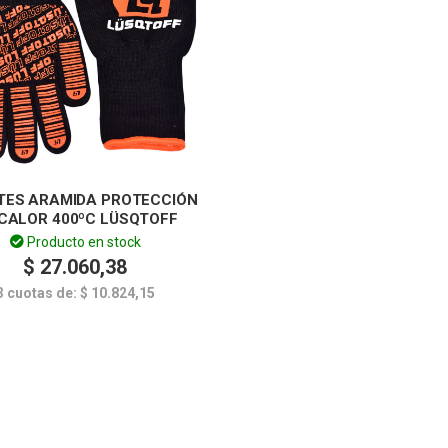
TES ARAMIDA PROTECCIÓN
CALOR 400ºC LÜSQTOFF
Producto en stock
$
27.060,38
3 cuotas de:
$
10.824,15