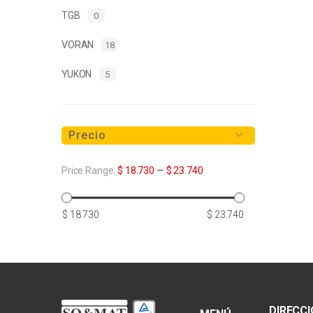
TGB
0
VORAN
18
YUKON
5
Precio
Price Range:
$ 18.730
—
$ 23.740
Precio
Precio
$ 18.730
$ 23.740
mínimo
máximo
DIRECC