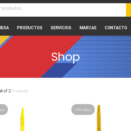
RESA
PRODUCTOS
SERVICIOS
MARCAS
CONTACTO
Shop
all of 2
Products
esc
10% Desc