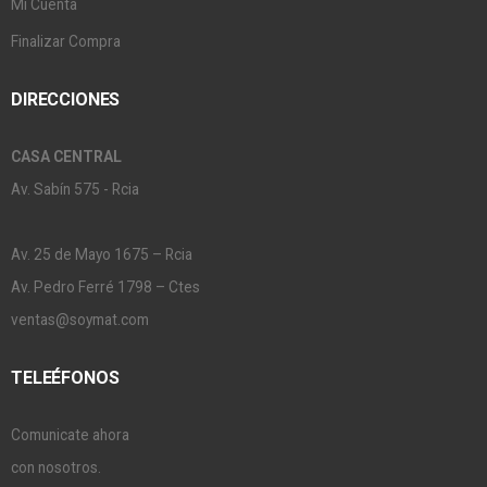
Mi Cuenta
Finalizar Compra
DIRECCIONES
CASA CENTRAL
Av. Sabín 575 - Rcia
Av. 25 de Mayo 1675 – Rcia
Av. Pedro Ferré 1798 – Ctes
ventas@soymat.com
TELEÉFONOS
Comunicate ahora
con nosotros.