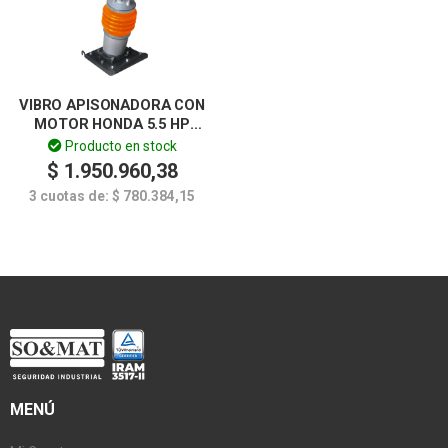
VIBRO APISONADORA CON
MOTOR HONDA 5.5 HP
LUSQTOFF
Producto en stock
$
1.950.960,38
3 cuotas de:
$
780.384,15
MENÚ