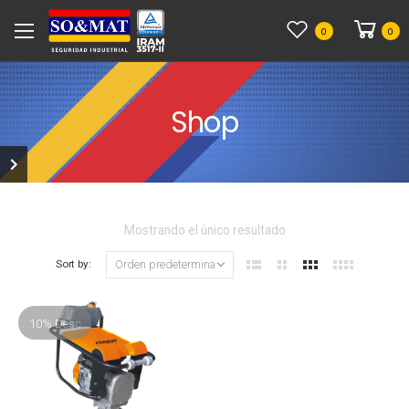
0
0
Shop
Mostrando el único resultado
Sort by:
10% Desc