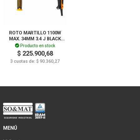
ROTO MARTILLO 1100W
MAX. 34MM 3.4 J BLACK
SERIES LUSQTOFF
Producto en stock
$
225.900,68
3 cuotas de:
$
90.360,27
MENÚ