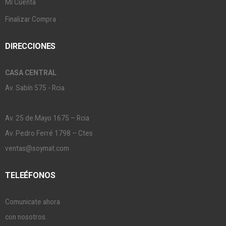
Mi Cuenta
Finalizar Compra
DIRECCIONES
CASA CENTRAL
Av. Sabín 575 - Rcia
Av. 25 de Mayo 1675 – Rcia
Av. Pedro Ferré 1798 – Ctes
ventas@soymat.com
TELEÉFONOS
Comunicate ahora
con nosotros.