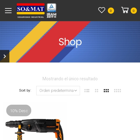
0
0
Shop
Mostrando el único resultado
Sort by:
10% Desc