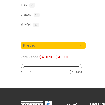
TGB
0
VORAN
18
YUKON
5
Precio
Price Range:
$ 41.070
—
$ 41.080
Precio
Precio
$ 41.070
$ 41.080
mínimo
máximo
DIRECC