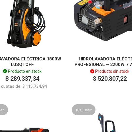
AVADORA ELÉCTRICA 1800W
HIDROLAVADORA ELÉCT
LUSQTOFF
PROFESIONAL – 2200W 7.7
LUSQTOFF
Producto en stock
Producto sin stock
$
289.337,34
$
520.807,22
 cuotas de:
$
115.734,94
esc
10% Desc