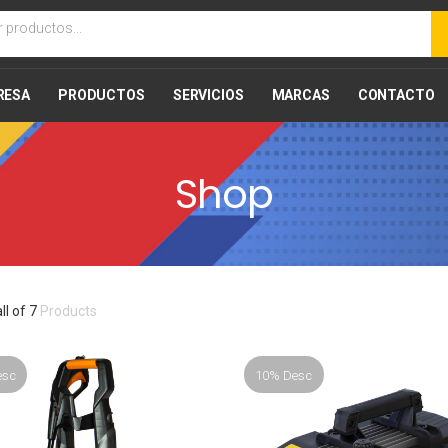
RESA
PRODUCTOS
SERVICIOS
MARCAS
CONTACTO
Shop
all of 7
Products
esc
10% Desc