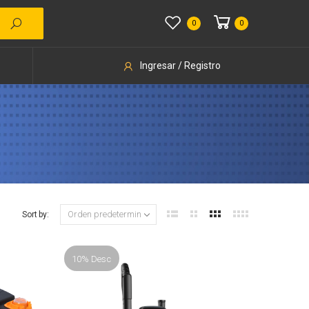
0
0
Ingresar / Registro
Sort by:
10% Desc