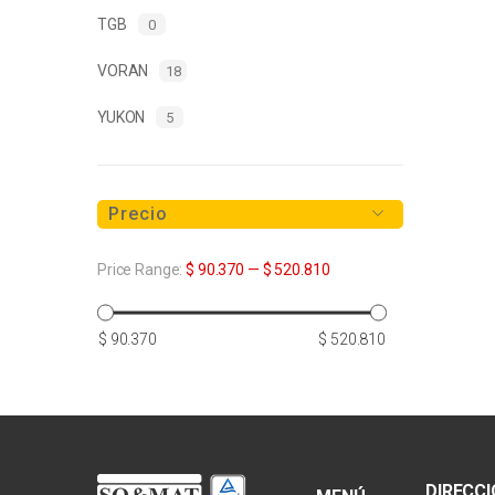
TGB
0
VORAN
18
YUKON
5
Precio
Price Range:
$ 90.370
—
$ 520.810
Precio
Precio
$ 90.370
$ 520.810
mínimo
máximo
DIRECC