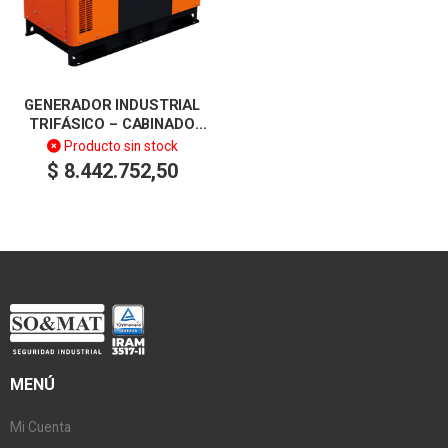
GENERADOR INDUSTRIAL
TRIFÁSICO – CABINADO
INSONORIZADO 12KVA
Producto sin stock
TENSION 220V/380V –
$
8.442.752,50
LUSQTOFF
MENÚ
Mi Cuenta