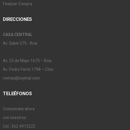
Finalizar Compra
DIRECCIONES
CASA CENTRAL
Av. Sabín 575 - Rcia
Av. 25 de Mayo 1675 – Rcia
Av. Pedro Ferré 1798 – Ctes
ventas@soymat.com
TELEÉFONOS
Comunicate ahora
con nosotros.
Cel.: 362 4912222