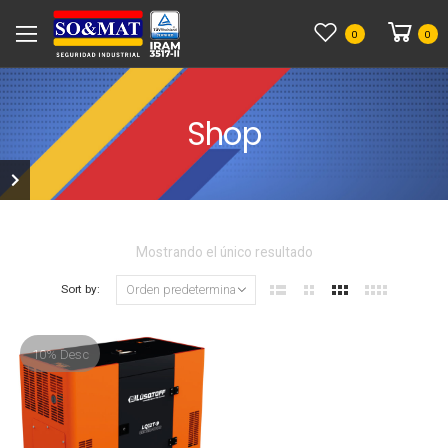
0
0
Shop
Mostrando el único resultado
Sort by:
10% Desc