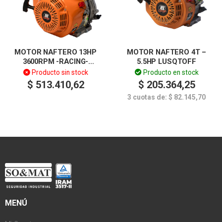
MOTOR NAFTERO 13HP
MOTOR NAFTERO 4T –
3600RPM -RACING-
5.5HP LUSQTOFF
LUSQTOFF
Producto sin stock
Producto en stock
$
513.410,62
$
205.364,25
3 cuotas de:
$
82.145,70
MENÚ