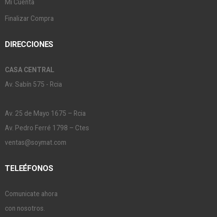
Mi Cuenta
Finalizar Compra
DIRECCIONES
CASA CENTRAL
Av. Sabín 575 - Rcia
Av. 25 de Mayo 1675 – Rcia
Av. Pedro Ferré 1798 – Ctes
ventas@soymat.com
TELEÉFONOS
Comunicate ahora
con nosotros.