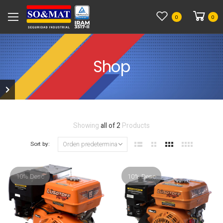
0
0
Shop
Showing
all of 2
Products
Sort by:
10% Desc
10% Desc