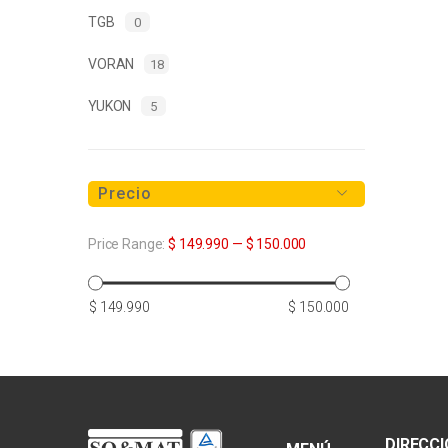
TGB
0
VORAN
18
YUKON
5
Precio
Price Range:
$ 149.990
—
$ 150.000
Precio
Precio
$ 149.990
$ 150.000
mínimo
máximo
DIRECC