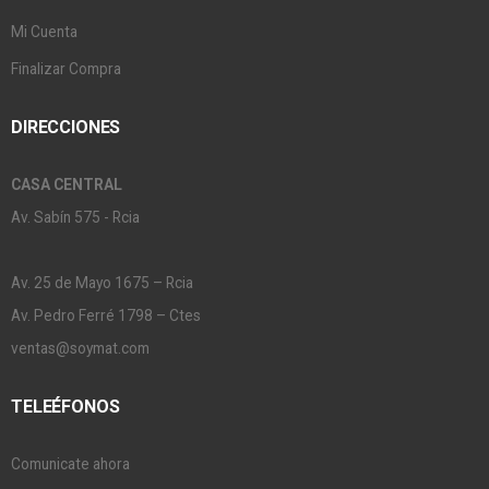
Mi Cuenta
Finalizar Compra
DIRECCIONES
CASA CENTRAL
Av. Sabín 575 - Rcia
Av. 25 de Mayo 1675 – Rcia
Av. Pedro Ferré 1798 – Ctes
ventas@soymat.com
TELEÉFONOS
Comunicate ahora