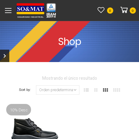
0
0
Shop
Mostrando el único resultado
Sort by:
10% Desc