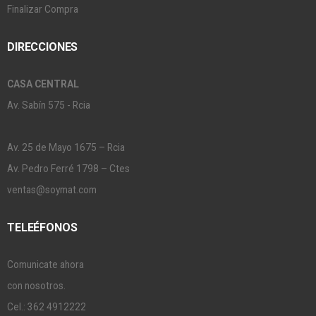
Finalizar Compra
DIRECCIONES
CASA CENTRAL
Av. Sabín 575 - Rcia
Av. 25 de Mayo 1675 – Rcia
Av. Pedro Ferré 1798 – Ctes
ventas@soymat.com
TELEÉFONOS
Comunicate ahora
con nosotros.
Cel.: 362 4912222