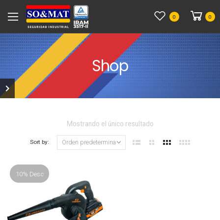
0
0
Shop
Mostrando el único resultado
Sort by:
10% Desc