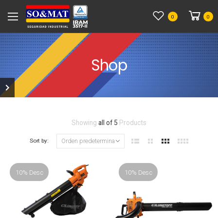
0
0
Shop
Showing
all of 5
Products
Sort by:
10% Desc
10% Desc