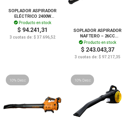
SOPLADOR ASPIRADOR
ELÉCTRICO 2400W
LUSQTOFF
Producto en stock
$
94.241,31
SOPLADOR ASPIRADOR
NAFTERO – 26CC
3 cuotas de:
$
37.696,52
LUSQTOFF
Producto en stock
$
243.043,37
3 cuotas de:
$
97.217,35
10% Desc
10% Desc