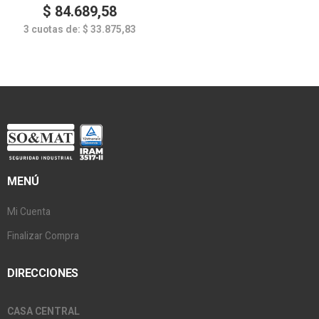
$
84.689,58
3 cuotas de:
$
33.875,83
MENÚ
Mi Cuenta
Finalizar Compra
DIRECCIONES
CASA CENTRAL