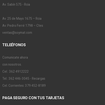
Av. Sabín 575 - Rcia
Av. 25 de Mayo 1675 – Rcia
Av. Pedro Ferré 1798 – Ctes
ventas@soymat.com
TELEÉFONOS
Comunicate ahora
con nosotros.
Cel.: 362 4912222
Tel.: 362 446-3045 - Recargas
Cel. Corrientes: 379 452-8189
PAGA SEGURO CON TUS TARJETAS